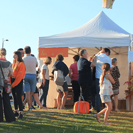
Exporter les lignes sélectionnées
Exporter toutes les colonnes
Exporter uniquement les colonnes affichées
Menu
Ajoutez un logo, un bouton, des réseaux sociaux
Cliquez pour éditer
ACCUEIL
▴
▾
ACTUALITÉS
▴
▾
LE 3ÈME LIEU
ACTUALITÉS
AGENDA
▴
▾
LE CYCLOTOUR
REVUE DE PRESSE
VILLAGE DES ALTERNATIVES
COURT-MÉTRAGE