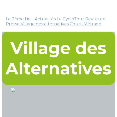
Le 3ème Lieu
Actualités
Le CycloTour
Revue de
Presse
Village des alternatives
Court-Métrage
Village des
Alternatives