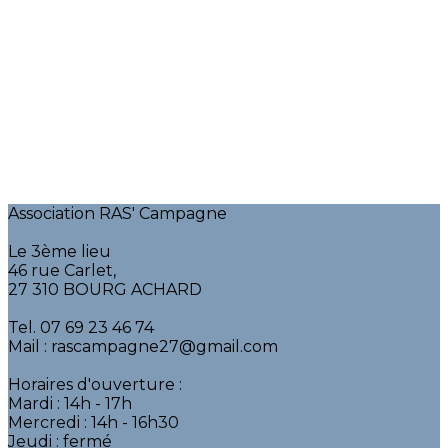
Association RAS' Campagne
Le 3ème lieu
46 rue Carlet,
27 310 BOURG ACHARD
Tel. 07 69 23 46 74
Mail : rascampagne27@gmail.com
Horaires d'ouverture :
Mardi : 14h - 17h
Mercredi : 14h - 16h30
Jeudi : fermé