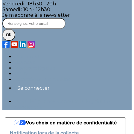
Vendredi : 18h30 - 20h
Samedi : 10h - 12h30
Je m'abonne à la newsletter
OK
Plan du site
Licences
Mentions légales
CGUV
Paramétrer vos cookies
Se connecter
Propulsé par AssoConnect, le logiciel des
associations
Vos choix en matière de confidentialité
Notification lors de la collecte