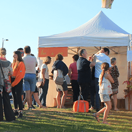
Exporter les lignes sélectionnées
Exporter toutes les colonnes
Exporter uniquement les colonnes affichées
Menu
<
>
Le 3ème Lieu
Actualités
Le CycloTour
Revue de Presse
Village des alternatives
Court-Métrage
Ajoutez un logo, un bouton, des réseaux sociaux
Cliquez pour éditer
Accueil
▴
▾
Actualités
▴
▾